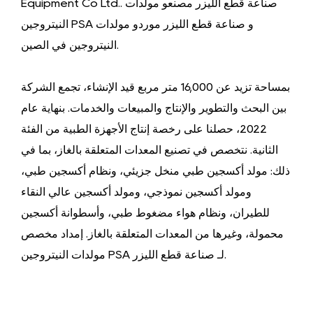
صناعة قطع الليزر مصنعو مولدات
Equipment Co Ltd..
و
صناعة قطع الليزر موردو مولدات
النيتروجين PSA
.
النيتروجين في الصين
بمساحة تزيد عن 16,000 متر مربع قيد الإنشاء، تجمع الشركة
بين البحث والتطوير والإنتاج والمبيعات والخدمات. بنهاية عام
2022، حصلنا على رخصة إنتاج الأجهزة الطبية من الفئة
الثانية. نتخصص في تصنيع المعدات المتعلقة بالغاز، بما في
ذلك: مولد أكسجين طبي منخل جزيئي، ونظام أكسجين طبي،
ومولد أكسجين نموذجي، ومولد أكسجين عالي النقاء
للطيران، ونظام هواء مضغوط طبي، وأسطوانة أكسجين
محمولة، وغيرها من المعدات المتعلقة بالغاز. إمداد
مخصص
.
مولدات النيتروجين PSA لـ صناعة قطع الليزر