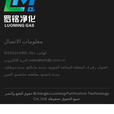
معلومات الاتصال
الهاتف: +86-15850254955
sales@szhdjh.com.cn
البريد الإلكتروني:
العنوان: رقم 2، المنطقة الصناعية الجنوبية، مدينة سانكانغ، مدينة دونغتاي،
مدينة يانتشنغ، مقاطعة جيانغسو، الصين
حقوق الطبع والنشر ©Jiangsu Luoming Purification Technology
Co., Ltd. جميع الحقوق محفوظة.