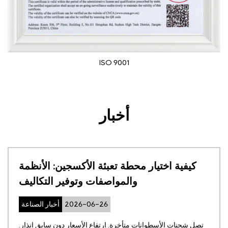
لأجهزة الطبية
9001
أخبار
يمثل غاز Luoming فصلًا ناجحًا في معرض
كيفية اختيار محطة تعب
شنغهاي الدولي للأجهزة الطبية 2026، حيث
والمواص
العالمية في إمدادات
6
الأكسجين
تصل شحنات الأسطوانات متأخرة. ار