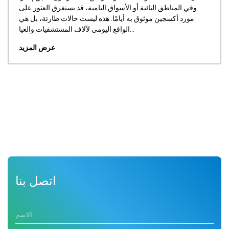
2026-06-2
أخبار الشركة
وفي المناطق النائية أو الأسواق 
مورد أكسجين موثوق به أيامًا.
[شنغهاي، 26 يونيو 2026] - اقترب معرض شنغهاي الدولي للأجهزة
الواقع اليومي لآلاف المستشفيات والعيا...
يته في مركز شنغهاي العالمي للمعارض
سو لومينغ لتكنولوجيا التنقية
عرض المزيد
اتصل بنا